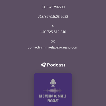
CUI: 45796590
J13/857/15.03.2022
📞
+40 725 512 240
✉️
contact@mihaelabalaceanu.com
🎧 Podcast