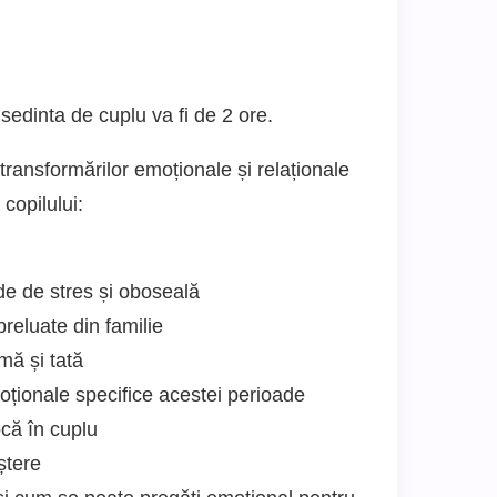
sedinta de cuplu va fi de 2 ore.
ransformărilor emoționale și relaționale
 copilului:
ade de stres și oboseală
preluate din familie
amă și tată
moționale specifice acestei perioade
ocă în cuplu
ștere