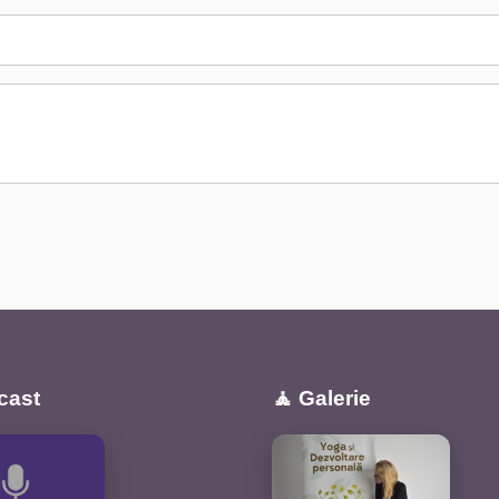
cast
🧘 Galerie