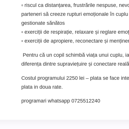
▫️ riscul ca distanțarea, frustrările nespuse, nev
parteneri să creeze rupturi emoționale în cuplu
gestionate sănătos
▫️ exerciții de respirație, relaxare și reglare em
▫️ exerciții de apropiere, reconectare și menținer
Pentru că un copil schimbă viața unui cuplu, i
diferența dintre supraviețuire și conectare reală
Costul programului 2250 lei – plata se face inte
plata in doua rate.
programari whatsapp 0725512240