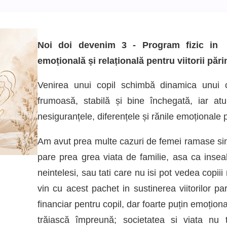
Noi doi devenim 3 - Program fizic in 
emoțională și relațională pentru viitorii pări
Venirea unui copil schimbă dinamica unui c
frumoasă, stabilă și bine închegată, iar atu
nesiguranțele, diferențele și rănile emoționale p
Am avut prea multe cazuri de femei ramase singu
pare prea grea viata de familie, asa ca inse
neintelesi, sau tati care nu isi pot vedea copiii 
vin cu acest pachet in sustinerea viitorilor pa
financiar pentru copil, dar foarte puțin emoțion
trăiască împreună; societatea si viata nu t