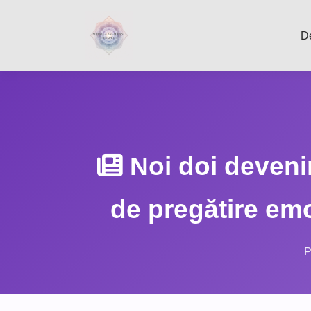
D
Noi doi devenim
de pregătire emoț
P