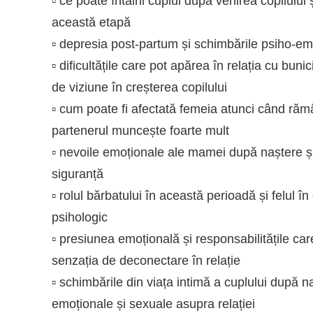
▫️ ce poate întâlni cuplul după venirea copilulu
această etapă
▫️ depresia post-partum și schimbările psiho-e
▫️ dificultățile care pot apărea în relația cu buni
de viziune în creșterea copilului
▫️ cum poate fi afectată femeia atunci când rămâ
partenerul muncește foarte mult
▫️ nevoile emoționale ale mamei după naștere ș
siguranță
▫️ rolul bărbatului în această perioadă și felul în
psihologic
▫️ presiunea emoțională și responsabilitățile ca
senzația de deconectare în relație
▫️ schimbările din viața intimă a cuplului după na
emoționale și sexuale asupra relației