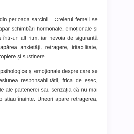
in perioada sarcinii - Creierul femeii se
 apar schimbări hormonale, emoționale și
ă într-un alt ritm, iar nevoia de siguranță
rea anxietăți, retragere, iritabilitate,
piere și susținere.
i psihologice și emoționale despre care se
esiunea responsabilității, frica de eșec,
ale ale partenerei sau senzația că nu mai
 știau înainte. Uneori apare retragerea,