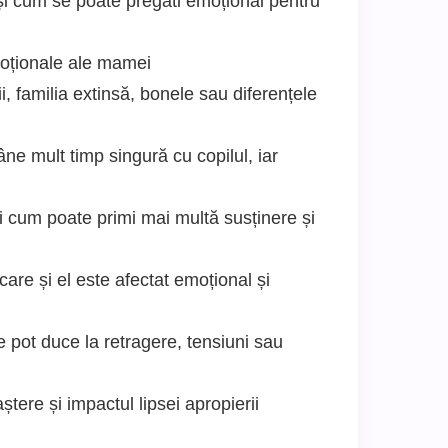
i și cum se poate pregăti emoțional pentru
moționale ale mamei
cii, familia extinsă, bonele sau diferențele
ne mult timp singură cu copilul, iar
i cum poate primi mai multă susținere și
 care și el este afectat emoțional și
re pot duce la retragere, tensiuni sau
ștere și impactul lipsei apropierii