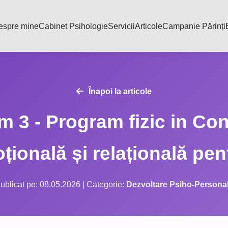
espre mine
Cabinet Psihologie
Servicii
Articole
Campanie Părinți
Înapoi la articole
 3 - Program fizic in Co
ională și relațională pentr
ublicat pe: 08.05.2026 | Categorie:
Dezvoltare Psiho-Persona