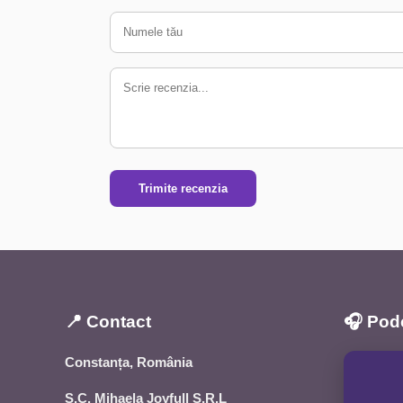
Trimite recenzia
📍 Contact
🎧 Pod
Constanța, România
S.C. Mihaela Joyfull S.R.L