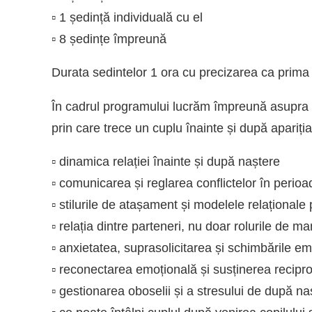
▫️ 1 ședință individuală cu el
▫️ 8 ședințe împreună
Durata sedintelor 1 ora cu precizarea ca prima 
În cadrul programului lucrăm împreună asupra t
prin care trece un cuplu înainte și după apariția
▫️ dinamica relației înainte și după naștere
▫️ comunicarea și reglarea conflictelor în perio
▫️ stilurile de atașament și modelele relaționale 
▫️ relația dintre parteneri, nu doar rolurile de m
▫️ anxietatea, suprasolicitarea și schimbările e
▫️ reconectarea emoțională și susținerea recipr
▫️ gestionarea oboselii și a stresului de după na