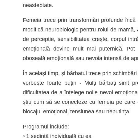
neasteptate.
Femeia trece prin transformări profunde încă d
modifică neurobiologic pentru rolul de mamă,
de percepție, sensibilitatea crește, corpul intr
emoțională devine mult mai puternică. Pot apă
oboseală emoțională sau nevoia intensă de apro
În același timp, și bărbatul trece prin schimbăr
vorbește foarte puțin - Mulți bărbați simt pr
dificultatea de a înțelege noile nevoi emoțion
știu cum să se conecteze cu femeia pe care o
blocajul emoțional, tensiunea sau neputința.
Programul include:
▫️ 1 ședință individuală cu ea