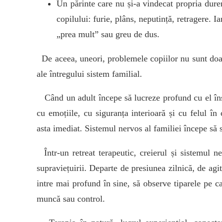
Un părinte care nu și-a vindecat propria durer
copilului: furie, plâns, neputință, retragere. I
„prea mult” sau greu de dus.
De aceea, uneori, problemele copiilor nu sunt doar
ale întregului sistem familial.
Când un adult începe să lucreze profund cu el însu
cu emoțiile, cu siguranța interioară și cu felul în 
asta imediat. Sistemul nervos al familiei începe să se 
Într-un retreat terapeutic, creierul și sistemul n
supraviețuirii. Departe de presiunea zilnică, de agi
intre mai profund în sine, să observe tiparele pe ca
muncă sau control.