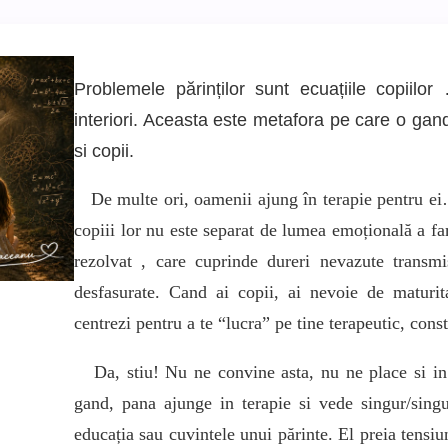
Problemele părinților sunt ecuațiile copiil
interiori. Aceasta este metafora pe care o gand
si copii.
De multe ori, oamenii ajung în terapie pentru ei…
copiii lor nu este separat de lumea emoțională a fa
rezolvat , care cuprinde dureri nevazute transmi
desfasurate. Cand ai copii, ai nevoie de maturit
centrezi pentru a te “lucra” pe tine terapeutic, const
Da, stiu! Nu ne convine asta, nu ne place si in m
gand, pana ajunge in terapie si vede singur/sing
educația sau cuvintele unui părinte. El preia tensiu