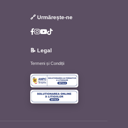
🔗 Urmărește-ne
📝 Legal
Termeni și Condiții