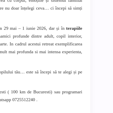
ea cu corpul, emoțiile și sistemul familial
are nu doar înțelegi ceva… ci începi să simți
n 29 mai – 1 iunie 2026, dar și în
terapiile
mici profunde dintre adult, copil interior,
arte. In cadrul acestui retreat exemplificarea
 mult mai profunda si mai intensa experienta,
pilului tău… este să începi să te alegi și pe
nesti ( 100 km de Bucuresti) sau programari
whatsapp 0725512240 .