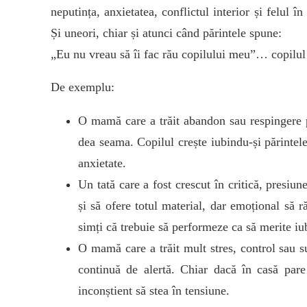
neputința, anxietatea, conflictul interior și felul în
Și uneori, chiar și atunci când părintele spune:
„Eu nu vreau să îi fac rău copilului meu”… copilul s
De exemplu:
O mamă care a trăit abandon sau respingere p
dea seama. Copilul crește iubindu-și părintele
anxietate.
Un tată care a fost crescut în critică, presiun
și să ofere totul material, dar emoțional să 
simți că trebuie să performeze ca să merite iu
O mamă care a trăit mult stres, control sau su
continuă de alertă. Chiar dacă în casă pare 
inconștient să stea în tensiune.