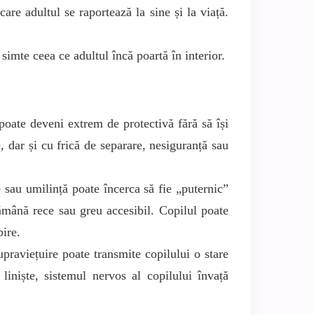
 care adultul se raportează la sine și la viață.
imte ceea ce adultul încă poartă în interior.
oate deveni extrem de protectivă fără să își
, dar și cu frică de separare, nesiguranță sau
e sau umilință poate încerca să fie „puternic”
rămână rece sau greu accesibil. Copilul poate
bire.
praviețuire poate transmite copilului o stare
liniște, sistemul nervos al copilului învață