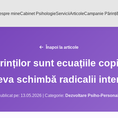
espre mine
Cabinet Psihologie
Servicii
Articole
Campanie Părinți
Înapoi la articole
inților sunt ecuațiile cop
eva schimbă radicalii inter
ublicat pe: 13.05.2026 | Categorie:
Dezvoltare Psiho-Persona