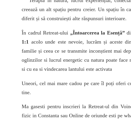
Terapia în natură, lucrul experiențial, conectar
creează un alt spațiu pentru creier. Un spațiu în c
diferit și să construiești alte răspunsuri interioare.
În cadrul Retreat-ului
„Întoarcerea la Esență”
di
1:1
acolo unde este nevoie, lucrăm și aceste dina
familie și ceea ce se transmite inconștient mai dep
oglinzilor si lucrul energetic cu natura poate face
si cu ea si vindecarea lantului este activata
Uneori, cel mai mare cadou pe care îl poți oferi co
tine.
Ma gasesti pentru inscrieri la Retreat-ul din Voi
fizic in Constanta sau Online de oriunde esti pe 