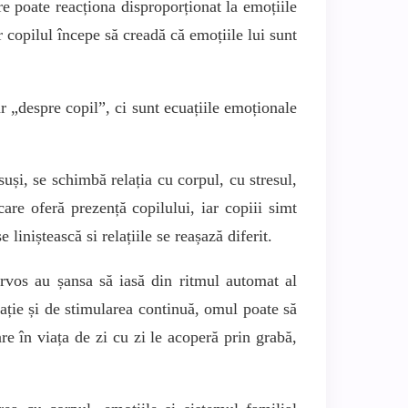
e poate reacționa disproporționat la emoțiile
ar copilul începe să creadă că emoțiile lui sunt
 „despre copil”, ci sunt ecuațiile emoționale
și, se schimbă relația cu corpul, cu stresul,
care oferă prezență copilului, iar copiii simt
liniștească si relațiile se reașază diferit.
ervos au șansa să iasă din ritmul automat al
tație și de stimularea continuă, omul poate să
re în viața de zi cu zi le acoperă prin grabă,