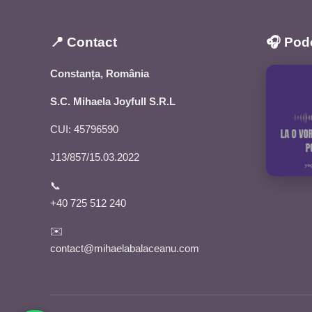
📍 Contact
🎧 Pod
Constanța, România
S.C. Mihaela Joyfull S.R.L
CUI: 45796590
J13/857/15.03.2022
📞
+40 725 512 240
✉️
contact@mihaelabalaceanu.com