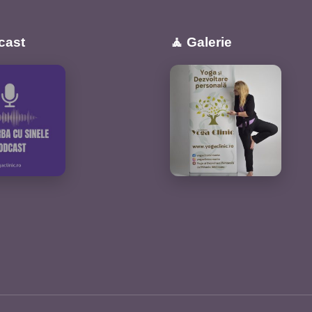
cast
🧘 Galerie