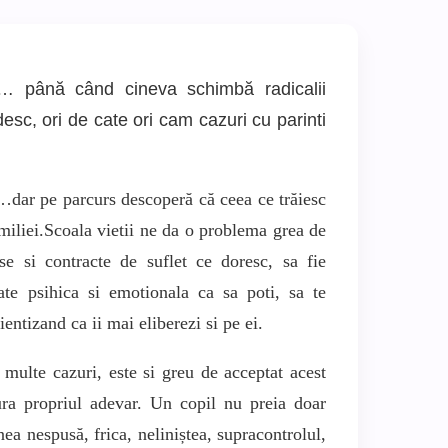
or … până când cineva schimbă radicalii
esc, ori de cate ori cam cazuri cu parinti
dar pe parcurs descoperă că ceea ce trăiesc
miliei.Scoala vietii ne da o problema grea de
se si contracte de suflet ce doresc, sa fie
ate psihica si emotionala ca sa poti, sa te
ientizand ca ii mai eliberezi si pe ei.
ulte cazuri, este si greu de acceptat acest
ura propriul adevar. Un copil nu preia doar
nea nespusă, frica, neliniștea, supracontrolul,