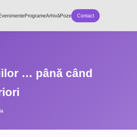
Evenimente
Programe
Arhivă
Poze
Contact
iilor … până când
iori
la