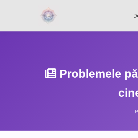
D
Problemele păr
cin
P