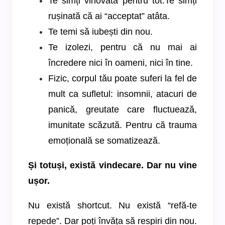
Te simți vinovată pentru tot.Te simți
rușinată că ai “acceptat” atâta.
Te temi să iubești din nou.
Te izolezi, pentru că nu mai ai
încredere nici în oameni, nici în tine.
Fizic, corpul tău poate suferi la fel de
mult ca sufletul: insomnii, atacuri de
panică, greutate care fluctuează,
imunitate scăzută. Pentru că trauma
emoțională se somatizează.
Și totuși, există vindecare. Dar nu vine
ușor.
Nu există shortcut. Nu există “refă-te
repede”. Dar poți învăța să respiri din nou.