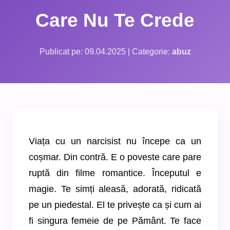
Care Nu Te Crede
Publicat pe: 09.04.2025 | Categorie:
abuz
Viața cu un narcisist nu începe ca un
coșmar. Din contră. E o poveste care pare
ruptă din filme romantice. Începutul e
magie. Te simți aleasă, adorată, ridicată
pe un piedestal. El te privește ca și cum ai
fi singura femeie de pe Pământ. Te face