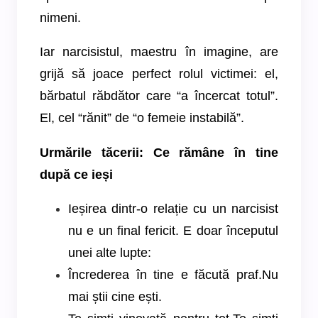
nimeni.
Iar narcisistul, maestru în imagine, are
grijă să joace perfect rolul victimei: el,
bărbatul răbdător care “a încercat totul”.
El, cel “rănit” de “o femeie instabilă”.
Urmările tăcerii: Ce rămâne în tine
după ce ieși
Ieșirea dintr-o relație cu un narcisist
nu e un final fericit. E doar începutul
unei alte lupte:
Încrederea în tine e făcută praf.Nu
mai știi cine ești.