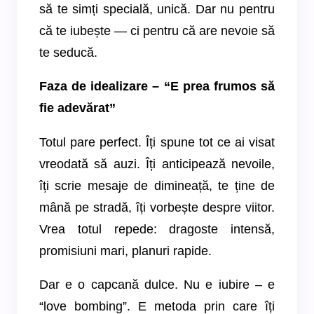
să te simți specială, unică. Dar nu pentru
că te iubește — ci pentru că are nevoie să
te seducă.
Faza de idealizare – “E prea frumos să
fie adevărat”
Totul pare perfect. Îți spune tot ce ai visat
vreodată să auzi. Îți anticipează nevoile,
îți scrie mesaje de dimineață, te ține de
mână pe stradă, îți vorbește despre viitor.
Vrea totul repede: dragoste intensă,
promisiuni mari, planuri rapide.
Dar e o capcană dulce. Nu e iubire – e
“love bombing”. E metoda prin care îți