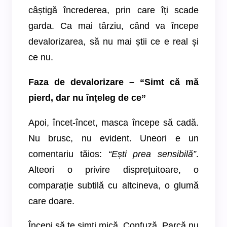
câștigă încrederea, prin care îți scade
garda. Ca mai târziu, când va începe
devalorizarea, să nu mai știi ce e real și
ce nu.
Faza de devalorizare – “Simt că mă
pierd, dar nu înțeleg de ce”
Apoi, încet-încet, masca începe să cadă.
Nu brusc, nu evident. Uneori e un
comentariu tăios:
“Ești prea sensibilă”
.
Alteori o privire disprețuitoare, o
comparație subtilă cu altcineva, o glumă
care doare.
Începi să te simți mică. Confuză. Parcă nu