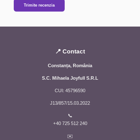
Trimite recenzia
📍 Contact
Constanța, România
S.C. Mihaela Joyfull S.R.L
CUI: 45796590
J13/857/15.03.2022
📞
+40 725 512 240
✉️