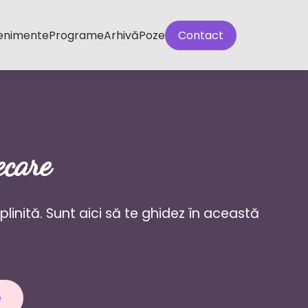
enimente
Programe
Arhivă
Poze
Contact
ecare
inită. Sunt aici să te ghidez în această
e