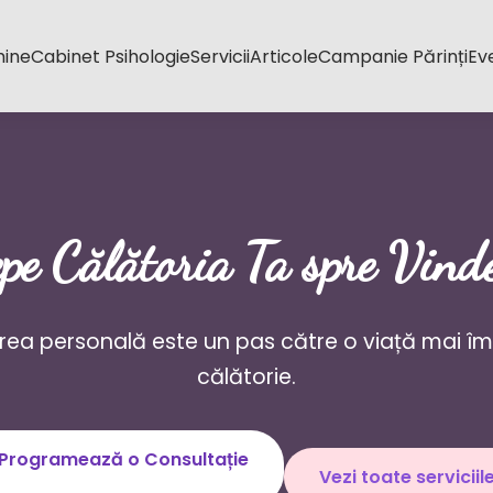
mine
Cabinet Psihologie
Servicii
Articole
Campanie Părinți
Ev
pe Călătoria Ta spre Vind
rea personală este un pas către o viață mai împl
călătorie.
Programează o Consultație
Vezi toate serviciil