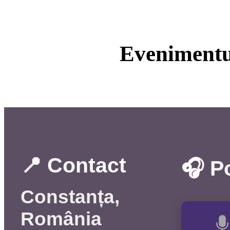
Evenimentul
📍 Contact
🎧 P
Constanța,
România