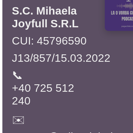
S.C. Mihaela
Joyfull S.R.L
CUI: 45796590
J13/857/15.03.2022
📞
+40 725 512
240
✉️