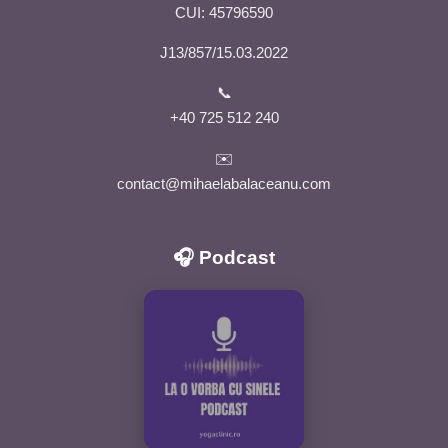
CUI: 45796590
J13/857/15.03.2022
📞
+40 725 512 240
✉️
contact@mihaelabalaceanu.com
🎧 Podcast